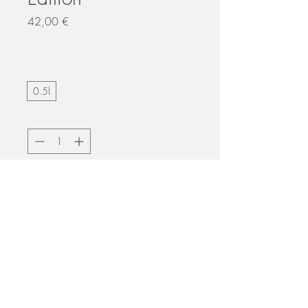
Preis
42,00 €
inkl. MwSt.
|
zzgl. Versand
Größe
*
0.5l
Anzahl
*
In den Warenkorb
Rum trifft Alpen.
Unser Alpengin durfte 18 Monate in
einem ehemaligen Rhum-Agricole-Fass
aus Martinique ruhen – gefertigt in
Cognac, Frankreich. Das Ergebnis: Ein
Impressum
Datenschutz
AGB