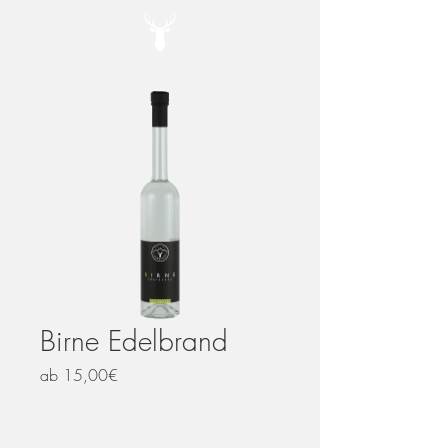
Birne Edelbrand
Sale-
ab
15,00€
Preis
inkl. MwSt.
|
zzgl. Versand
Größe
*