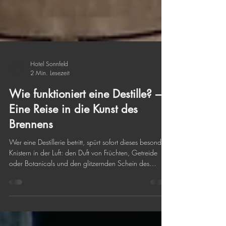
Hotel Sonnfeld
2 Min. Lesezeit
Wie funktioniert eine Destille? –
Eine Reise in die Kunst des
Brennens
Wer eine Destillerie betritt, spürt sofort dieses besondere
Knistern in der Luft: den Duft von Früchten, Getreide
oder Botanicals und den glitzernden Schein des
Kupfers. Eine Destillation ist weit mehr als Technik – sie
ist Wissenschaft und viel Handwerk.